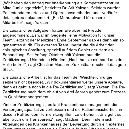
„Wir haben den Antrag zur Anerkennung als Kompetenzzentrum
Mitte Juni eingereicht“, berichtet Dr. Arif Yaksan. Seitdem wurden
Patientendaten erfasst und Operationsmethoden und -verläufe
detailgetreu dokumentiert. „Ein Mehraufwand für unsere
Mitarbeiter“, sagt Yaksan.
Die zusätzlichen Aufgaben hätten alle aber mit Freude
angenommen: „Es war im Gegenteil eine Motivation für unser
Team“, erzählt der Mediziner. Ende September gab es dann ein so
genanntes Audit. Ein externes Team überprüfte die Arbeit der
chirurgischen Abteilung, speziell auf dem Gebiet der Hernien-
Behandlung. Seit Anfang Oktober hält Yaksan nun die
Zertifizierungs-Urkunde in Händen. „Noch hat sie niemand aus der
Hülle befreit“, sagt Christian Madsen. Zu kostbar erscheint das gute
Stück.
Die zusätzliche Arbeit ist für das Team der Weichteilchirurgie
seitdem nicht beendet. „Wir dokumentieren weiter unsere Abläufe,
denn es geht ja noch in die Re-Zertifizierung“, sagt Yaksan. Die Re-
Zertifizierung nach dem Ablauf von drei Jahren gehört zum Prozess
im Qualitätsmanagement.
Ziel der Zertifizierung ist es laut Krankenhausmanagement, die
Versorgungsqualität zu verbessern und die Patientensicherheit, in
diesem Fall bei den Hernien-Eingriffen, zu erhöhen. „Uns geht es
aber auch um Transparenz“, sagt Madsen. Denn indem sich
Abteilungen des Krankenhauses der Bewertung durch ein externes