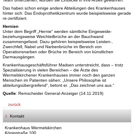
Team unterziehen, würden sie Einblicke in ihre Arbeit gewähren.
Das haben schon einige andere Abteilungen des Krankenhauses
hinter sich: Das Endoprothetikzentrum wurde beispielsweise gerade
re-zertifiziert.
Hernien
Unter dem Begriff „Hernie“ werden sämtliche Eingeweide-
beziehungsweise Weichteilbrüche an der Bauchwand
zusammengefasst. Dazu gehören beispielsweise Leisten-,
Zwerchfell, Nabel und Narbenbrüche im Bereich von
Operationsnarben oder Brüche im Bereich von künstlichen
Darmausgängen.
Krankenhausgeschäftsführer Madsen unterstreicht, dass – trotz
Spezialisierung in vielen Bereichen – die Ärzte des
Wermelskirchener Krankenhauses immer noch den ganzen
Menschen im Patienten sähen: „Unsere Philosophie ist
abteilungsübergreifend“, betont er. „Das zeichnet uns aus.“
Quelle
: Remscheider General-Anzeiger (14.11.2019)
zurück
Kontakt
Krankenhaus Wermelskirchen
Königstraße 100