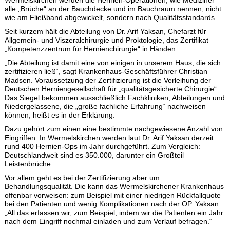
Wermelskirchen werden die Hernien-Operationen, wie Mediziner
alle „Brüche“ an der Bauchdecke und im Bauchraum nennen, nicht
wie am Fließband abgewickelt, sondern nach Qualitätsstandards.
Seit kurzem hält die Abteilung von Dr. Arif Yaksan, Chefarzt für
Allgemein- und Viszeralchirurgie und Proktologie, das Zertifikat
„Kompetenzzentrum für Hernienchirurgie“ in Händen.
„Die Abteilung ist damit eine von einigen in unserem Haus, die sich
zertifizieren ließ“, sagt Krankenhaus-Geschäftsführer Christian
Madsen. Voraussetzung der Zertifizierung ist die Verleihung der
Deutschen Herniengesellschaft für „qualitätsgesicherte Chirurgie“.
Das Siegel bekommen ausschließlich Fachkliniken, Abteilungen und
Niedergelassene, die „große fachliche Erfahrung“ nachweisen
können, heißt es in der Erklärung.
Dazu gehört zum einen eine bestimmte nachgewiesene Anzahl von
Eingriffen. In Wermelskirchen werden laut Dr. Arif Yaksan derzeit
rund 400 Hernien-Ops im Jahr durchgeführt. Zum Vergleich:
Deutschlandweit sind es 350.000, darunter ein Großteil
Leistenbrüche.
Vor allem geht es bei der Zertifizierung aber um
Behandlungsqualität. Die kann das Wermelskirchener Krankenhaus
offenbar vorweisen: zum Beispiel mit einer niedrigen Rückfallquote
bei den Patienten und wenig Komplikationen nach der OP. Yaksan:
„All das erfassen wir, zum Beispiel, indem wir die Patienten ein Jahr
nach dem Eingriff nochmal einladen und zum Verlauf befragen.“