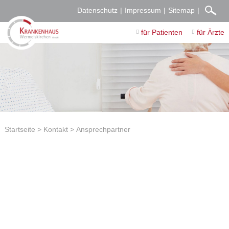
Datenschutz
Impressum
Sitemap
für Patienten
für Ärzte
Startseite
Kontakt
Ansprechpartner
Ihre Ansprechpartner
Zentrale:
02196. 98-0
Bitte wählen Sie an Stelle der „0“ die angegebenen Durchwahlen.
Martina Noack
Sekretariat der Geschäftsführung