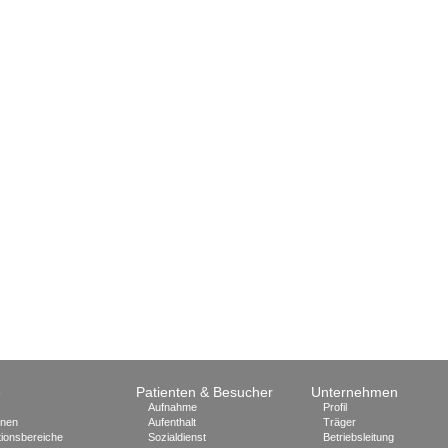
e
Patienten & Besucher
Unternehmen
Aufnahme
Profil
onen
Aufenthalt
Träger
ionsbereiche
Sozialdienst
Betriebsleitung