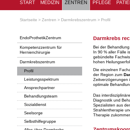
START
MEDIZIN
ZENTREN
PFLEGE
PATI
Startseite
Zentren
Darmkrebszentrum
Profil
EndoProthetikZentrum
Darmkrebs rec
Bei der Behandlung 
Kompetenzzentrum für
In 90 % aller Fälle 
Hernienchirurgie
gebündelte Fachwiss
Darmkrebszentrum
hohen Heilungserfol
Die einzelnen Fach
Profil
der Region zum
Da
Leistungsspektrum
Zeitverzögerungen i
optimale Behandlun
Ansprechpartner
Das interdisziplinä
Behandlungsteam
Diagnostik und Beha
Sozialdienst
Spezialisten aus de
Strahlentherapie un
Seelsorge
Therapie zukommen 
Selbsthilfegruppe
Zentrumskoord
Alles über Darmkrebs