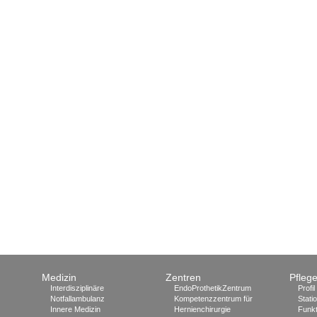
Medizin
Zentren
Pfleg
Interdisziplinäre
EndoProthetikZentrum
Profil
Notfallambulanz
Kompetenzzentrum für
Stati
Innere Medizin
Hernienchirurgie
Funkt