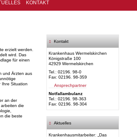
TUELLES
KONTAKT
Kontakt
e erzielt werden.
Krankenhaus Wermelskirchen
delt wird. Das
Königstraße 100
ndlage für einen
42929 Wermelskirchen
Tel.: 02196. 98-0
n und Ärzten aus
Fax: 02196. 98-359
nnötige
Ihre Situation
Ansprechpartner
Notfallambulanz
Tel.: 02196. 98-363
er an der
Fax: 02196. 98-304
arbeiten die
logie,
en die beste
Aktuelles
Krankenhausmitarbeiter: „Das