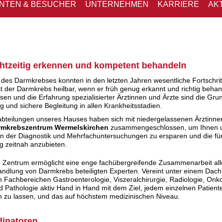
ENTEN & BESUCHER
UNTERNEHMEN
KARRIERE
AK
htzeitig erkennen und kompetent behandeln
des Darmkrebses konnten in den letzten Jahren wesentliche Fortschritt
ist der Darmkrebs heilbar, wenn er früh genug erkannt und richtig behan
en und die Erfahrung spezialisierter Ärztinnen und Ärzte sind die Gru
g und sichere Begleitung in allen Krankheitsstadien.
abteilungen unseres Hauses haben sich mit niedergelassenen Ärztinne
rmkrebszentrum Wermelskirchen
zusammengeschlossen, um Ihnen u
n der Diagnostik und Mehrfachuntersuchungen zu ersparen und die für 
g zeitnah anzubieten.
re Zentrum ermöglicht eine enge fachübergreifende Zusammenarbeit all
ndlung von Darmkrebs beteiligten Experten. Vereint unter einem Dach 
n Fachbereichen Gastroenterologie, Viszeralchirurgie, Radiologie, Onko
d Pathologie aktiv Hand in Hand mit dem Ziel, jedem einzelnen Patient
zu lassen, und das auf höchstem medizinischen Niveau.
inatoren