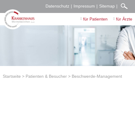
Datenschutz
Impressum
Sitemap
für Patienten
für Ärzte
Startseite
Patienten & Besucher
Beschwerde-Management
Offenes Ohr für Kritik und Anregungen
Wir bemühen uns alle, Ihren Aufenthalt für Sie so angenehm wie
möglich zu gestalten.
Scheuen Sie sich bitte nicht für Anregungen,
Verbesserungsvorschläge, Kritik oder Beschwerden direkt mit
unseren Mitarbeitern zu kommunizieren. Möchten Sie Ihr Anliegen
übergeordnet weiterleiten, wenden Sie sich bitte an unser
Qualitätsmanagement.