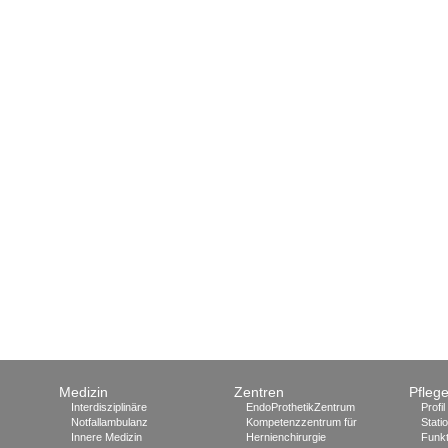
Medizin
Zentren
Pfleg
Interdisziplinäre
EndoProthetikZentrum
Profil
Notfallambulanz
Kompetenzzentrum für
Stati
Innere Medizin
Hernienchirurgie
Funkt