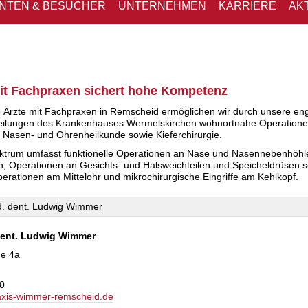
ENTEN & BESUCHER
UNTERNEHMEN
KARRIERE
AK
it Fachpraxen sichert hohe Kompetenz
e Ärzte mit Fachpraxen in Remscheid ermöglichen wir durch unsere en
teilungen des Krankenhauses Wermelskirchen wohnortnahe Operation
 Nasen- und Ohrenheilkunde sowie Kieferchirurgie.
ktrum umfasst funktionelle Operationen an Nase und Nasennebenhöhl
, Operationen an Gesichts- und Halsweichteilen und Speicheldrüsen 
rationen am Mittelohr und mikrochirurgische Eingriffe am Kehlkopf.
 dent. Ludwig Wimmer
ße 4a
10
xis-wimmer-remscheid.de