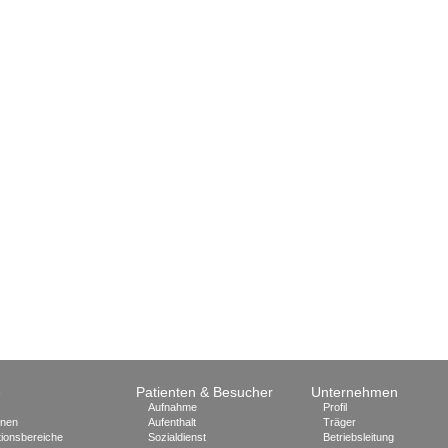
e
Patienten & Besucher
Unternehmen
Aufnahme
Profil
onen
Aufenthalt
Träger
ionsbereiche
Sozialdienst
Betriebsleitung