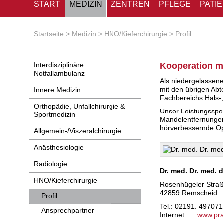
START
MEDIZIN
ZENTREN
PFLEGE
PATI
Startseite
Medizin
HNO/Kieferchirurgie
Profil
Interdisziplinäre
Kooperation m
Notfallambulanz
Als niedergelassen
mit den übrigen Ab
Innere Medizin
Fachbereichs Hals-,
Orthopädie, Unfallchirurgie &
Unser Leistungsspe
Sportmedizin
Mandelentfernungen
hörverbessernde Ope
Allgemein-/Viszeralchirurgie
Anästhesiologie
Radiologie
Dr. med. Dr. med.
HNO/Kieferchirurgie
Rosenhügeler Stra
42859 Remscheid
Profil
Tel.: 02191. 49707
Ansprechpartner
Internet:
www.pra