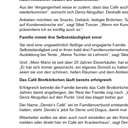
Aus der Vergangenheit wisse er zudem, dass das Café auch
wiederkommen“, wünscht sich Deniz Aliogullari. Deshalb wür
Anbieten möchten sie Snacks, Gebäck, belegte Brötchen, Sal
auf Kundenwünsche ein“, sagt Sibel Tuncer. „Wenn mir Ku
präsentiere ich es künftig auch so.“
Familie nimmt ihre Selbstständigkeit ernst
Sie sind eine ungewöhnlich fleißige und engagierte Familie.
Selbstständigkeit und in ihren bald drei Familienunternehme
Ausbildung bei Tente. „Meine Tochter ist Lehrerin“, sagt Sib
Und: „Mein Mann ist seit über 20 Jahren Eisverkäufer, hat ei
„Er hat sich immer gewünscht, ein eigenes Domizil zu haben
seien sie von den schönen, hellen Räumen und dem Ambien
Das Café Brotkörbchen läuft bereits erfolgreich
Erfolgreich betreibt die Familie bereits das Café Brotkörbch
Jahren damit angefangen; der Rest der Familie zog nach. 
Deniz Aliogullari auf den Punkt. Und das klappt bisher gut.
Der Name „Dendo‘s Café“ sei im Familienverbund entstande
hatten, steht ‚Dendo‘s‘ jetzt für Deniz und Dogus, damit mal d
Mitarbeiter wollen sie aber auch noch einstellen an der Kön
melden oder direkt hier im Café am Krankenhaus“, sagt Deniz