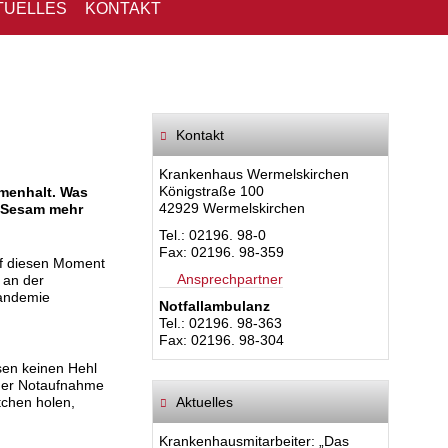
TUELLES
KONTAKT
Kontakt
Krankenhaus Wermelskirchen
Königstraße 100
mmenhalt. Was
42929 Wermelskirchen
n Sesam mehr
Tel.: 02196. 98-0
Fax: 02196. 98-359
auf diesen Moment
Ansprechpartner
 an der
Pandemie
Notfallambulanz
Tel.: 02196. 98-363
Fax: 02196. 98-304
sen keinen Hehl
r der Notaufnahme
tchen holen,
Aktuelles
Krankenhausmitarbeiter: „Das