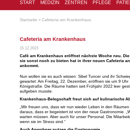
START
MEDIZIN
ZENTREN
PFLEGE
PATI
Startseite
Cafeteria am Krankenhaus
Cafeteria am Krankenhaus
15.12.2023
Café am Krankenhaus eröffnet nächste Woche neu. Die B
sie sonst noch zu bieten hat in ihrer neuen Cafeteri
ankommt.
Nun wollen sie es auch wissen: Sibel Tuncer und ihr Schwie
gewartet: Am Freitag, 22. Dezember, eröffnen sie um 9 Uh
Königstraße. Die Räume hatten seit Frühjahr 2022 leer ges
aufgeben musste.
Krankenhaus-Belegschaft freut sich auf kulinarische 
„Wir freuen uns, dass wir nun wieder Leben in den Räume
daraus, dass er begeistert ist von der neue Gastronomie. „W
warten müssen. Aber auch für unser Personal. Die Mitarbeit
wenn sie im Stress sind.“
Auch Anwohner nutzen die Gastronomie