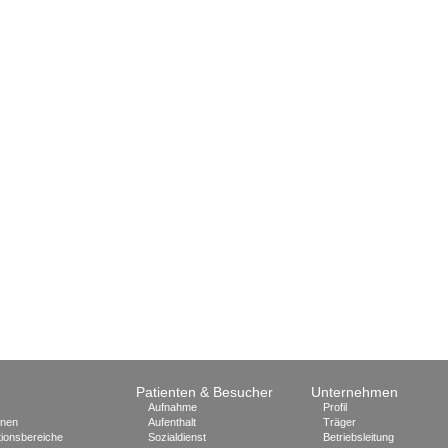
e
Patienten & Besucher
Unternehmen
Aufnahme
Profil
onen
Aufenthalt
Träger
ionsbereiche
Sozialdienst
Betriebsleitung