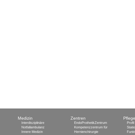
Medizin
Zentren
Pfleg
Interdisziplinäre
EndoProthetikZentrum
Profil
Notfallambulanz
Kompetenzzentrum für
Stati
Innere Medizin
Hernienchirurgie
Funkt