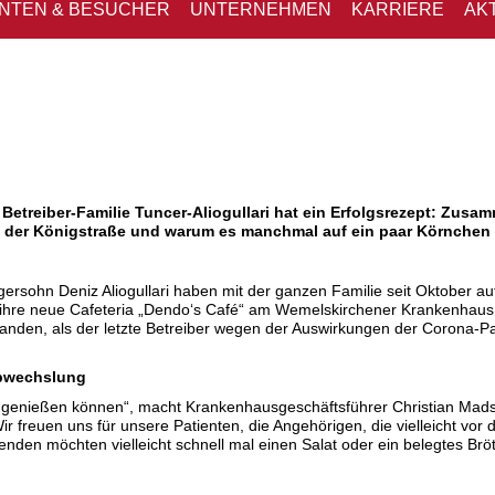
ENTEN & BESUCHER
UNTERNEHMEN
KARRIERE
AK
etreiber-Familie Tuncer-Aliogullari hat ein Erfolgsrezept: Zusa
a an der Königstraße und warum es manchmal auf ein paar Körnche
gersohn Deniz Aliogullari haben mit der ganzen Familie seit Oktober 
r ihre neue Cafeteria „Dendo‘s Café“ am Wemelskirchener Krankenhaus
tanden, als der letzte Betreiber wegen der Auswirkungen der Corona-
Abwechslung
n genießen können“, macht Krankenhausgeschäftsführer Christian Mad
ir freuen uns für unsere Patienten, die Angehörigen, die vielleicht vo
enden möchten vielleicht schnell mal einen Salat oder ein belegtes Brö