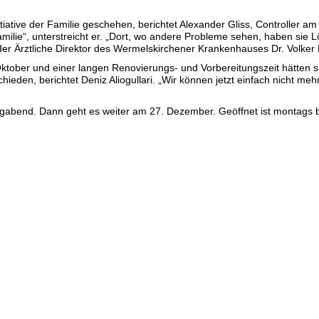
ative der Familie geschehen, berichtet Alexander Gliss, Controller a
milie“, unterstreicht er. „Dort, wo andere Probleme sehen, haben sie 
der Ärztliche Direktor des Wermelskirchener Krankenhauses Dr. Volker
ber und einer langen Renovierungs- und Vorbereitungszeit hätten si
den, berichtet Deniz Aliogullari. „Wir können jetzt einfach nicht meh
iligabend. Dann geht es weiter am 27. Dezember. Geöffnet ist montags b