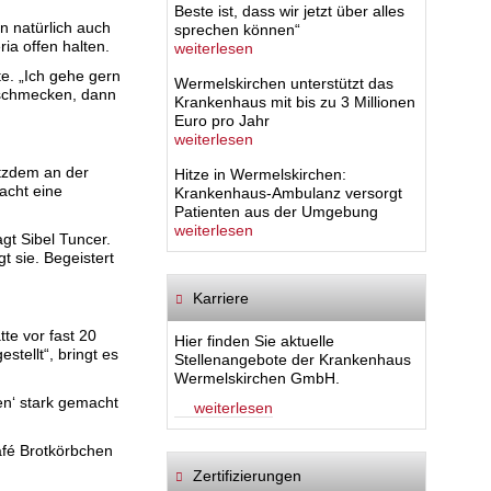
Beste ist, dass wir jetzt über alles
n natürlich auch
sprechen können“
ia offen halten.
weiterlesen
te. „Ich gehe gern
Wermelskirchen unterstützt das
 schmecken, dann
Krankenhaus mit bis zu 3 Millionen
Euro pro Jahr
weiterlesen
otzdem an der
Hitze in Wermelskirchen:
acht eine
Krankenhaus-Ambulanz versorgt
Patienten aus der Umgebung
weiterlesen
agt Sibel Tuncer.
t sie. Begeistert
Karriere
tte vor fast 20
Hier finden Sie aktuelle
tellt“, bringt es
Stellenangebote der Krankenhaus
Wermelskirchen GmbH.
n‘ stark gemacht
weiterlesen
Café Brotkörbchen
Zertifizierungen