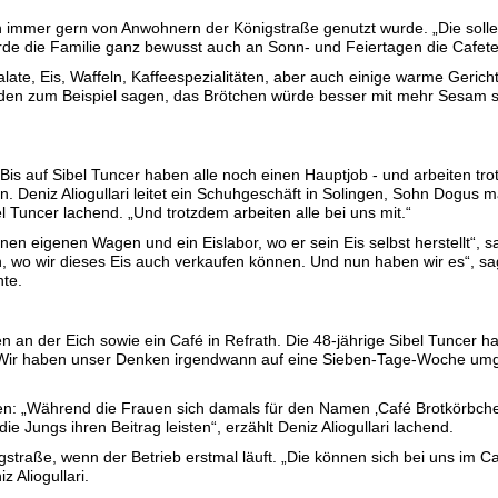
 immer gern von Anwohnern der Königstraße genutzt wurde. „Die solle
de die Familie ganz bewusst auch an Sonn- und Feiertagen die Cafeter
ate, Eis, Waffeln, Kaffeespezialitäten, aber auch einige warme Gerich
nden zum Beispiel sagen, das Brötchen würde besser mit mehr Sesam
 Bis auf Sibel Tuncer haben alle noch einen Hauptjob - und arbeiten tr
n. Deniz Aliogullari leitet ein Schuhgeschäft in Solingen, Sohn Dogus m
el Tuncer lachend. „Und trotzdem arbeiten alle bei uns mit.“
nen eigenen Wagen und ein Eislabor, wo er sein Eis selbst herstellt“, s
, wo wir dieses Eis auch verkaufen können. Und nun haben wir es“, sag
te.
en an der Eich sowie ein Café in Refrath. Die 48-jährige Sibel Tuncer ha
„Wir haben unser Denken irgendwann auf eine Sieben-Tage-Woche umges
n: „Während die Frauen sich damals für den Namen ‚Café Brotkörbche
ie Jungs ihren Beitrag leisten“, erzählt Deniz Aliogullari lachend.
igstraße, wenn der Betrieb erstmal läuft. „Die können sich bei uns im 
 Aliogullari.