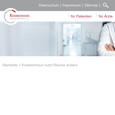
Datenschutz
Impressum
Sitemap
für Patienten
für Ärzte
Startseite
Krankenhaus nutzt Räume anders
Krankenhaus nutzt Räume anders
19.12.2022
Die etwa 400 Quadratmeter, der Dialyse-Praxis will das
Krankenhaus jetzt selbst nutzen.
Diaverum gibt das Wermelskirchener Dialysezentrum auf.
Karl
Kronner ist seit Juni diesen Jahres daran gewöhnt, immer nach
Remscheid zur Dialyse zu fahren. Der 86-Jährige wohnt in