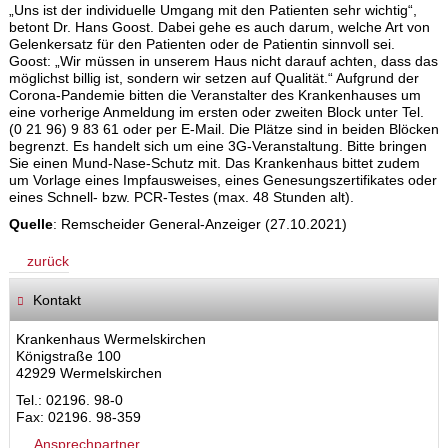
„Uns ist der individuelle Umgang mit den Patienten sehr wichtig“,
betont Dr. Hans Goost. Dabei gehe es auch darum, welche Art von
Gelenkersatz für den Patienten oder de Patientin sinnvoll sei.
Goost: „Wir müssen in unserem Haus nicht darauf achten, dass das
möglichst billig ist, sondern wir setzen auf Qualität.“ Aufgrund der
Corona-Pandemie bitten die Veranstalter des Krankenhauses um
eine vorherige Anmeldung im ersten oder zweiten Block unter Tel.
(0 21 96) 9 83 61 oder per E-Mail. Die Plätze sind in beiden Blöcken
begrenzt. Es handelt sich um eine 3G-Veranstaltung. Bitte bringen
Sie einen Mund-Nase-Schutz mit. Das Krankenhaus bittet zudem
um Vorlage eines Impfausweises, eines Genesungszertifikates oder
eines Schnell- bzw. PCR-Testes (max. 48 Stunden alt).
Quelle
: Remscheider General-Anzeiger (27.10.2021)
zurück
Kontakt
Krankenhaus Wermelskirchen
Königstraße 100
42929 Wermelskirchen
Tel.: 02196. 98-0
Fax: 02196. 98-359
Ansprechpartner