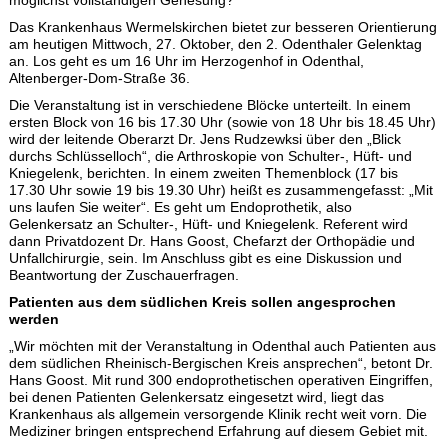
möglichst vollständigen Genesung?
Das Krankenhaus Wermelskirchen bietet zur besseren Orientierung
am heutigen Mittwoch, 27. Oktober, den 2. Odenthaler Gelenktag
an. Los geht es um 16 Uhr im Herzogenhof in Odenthal,
Altenberger-Dom-Straße 36.
Die Veranstaltung ist in verschiedene Blöcke unterteilt. In einem
ersten Block von 16 bis 17.30 Uhr (sowie von 18 Uhr bis 18.45 Uhr)
wird der leitende Oberarzt Dr. Jens Rudzewksi über den „Blick
durchs Schlüsselloch“, die Arthroskopie von Schulter-, Hüft- und
Kniegelenk, berichten. In einem zweiten Themenblock (17 bis
17.30 Uhr sowie 19 bis 19.30 Uhr) heißt es zusammengefasst: „Mit
uns laufen Sie weiter“. Es geht um Endoprothetik, also
Gelenkersatz an Schulter-, Hüft- und Kniegelenk. Referent wird
dann Privatdozent Dr. Hans Goost, Chefarzt der Orthopädie und
Unfallchirurgie, sein. Im Anschluss gibt es eine Diskussion und
Beantwortung der Zuschauerfragen.
Patienten aus dem südlichen Kreis sollen angesprochen
werden
„Wir möchten mit der Veranstaltung in Odenthal auch Patienten aus
dem südlichen Rheinisch-Bergischen Kreis ansprechen“, betont Dr.
Hans Goost. Mit rund 300 endoprothetischen operativen Eingriffen,
bei denen Patienten Gelenkersatz eingesetzt wird, liegt das
Krankenhaus als allgemein versorgende Klinik recht weit vorn. Die
Mediziner bringen entsprechend Erfahrung auf diesem Gebiet mit.