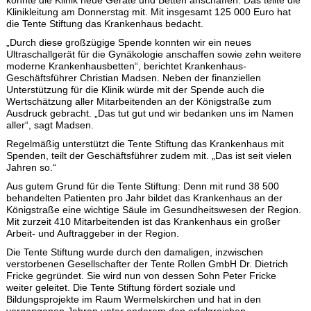
konnte die Klinik neue Geräte und Betten anschaffen. Das teilte die
Klinikleitung am Donnerstag mit. Mit insgesamt 125 000 Euro hat
die Tente Stiftung das Krankenhaus bedacht.
„Durch diese großzügige Spende konnten wir ein neues
Ultraschallgerät für die Gynäkologie anschaffen sowie zehn weitere
moderne Krankenhausbetten“, berichtet Krankenhaus-
Geschäftsführer Christian Madsen. Neben der finanziellen
Unterstützung für die Klinik würde mit der Spende auch die
Wertschätzung aller Mitarbeitenden an der Königstraße zum
Ausdruck gebracht. „Das tut gut und wir bedanken uns im Namen
aller“, sagt Madsen.
Regelmäßig unterstützt die Tente Stiftung das Krankenhaus mit
Spenden, teilt der Geschäftsführer zudem mit. „Das ist seit vielen
Jahren so.“
Aus gutem Grund für die Tente Stiftung: Denn mit rund 38 500
behandelten Patienten pro Jahr bildet das Krankenhaus an der
Königstraße eine wichtige Säule im Gesundheitswesen der Region.
Mit zurzeit 410 Mitarbeitenden ist das Krankenhaus ein großer
Arbeit- und Auftraggeber in der Region.
Die Tente Stiftung wurde durch den damaligen, inzwischen
verstorbenen Gesellschafter der Tente Rollen GmbH Dr. Dietrich
Fricke gegründet. Sie wird nun von dessen Sohn Peter Fricke
weiter geleitet. Die Tente Stiftung fördert soziale und
Bildungsprojekte im Raum Wermelskirchen und hat in den