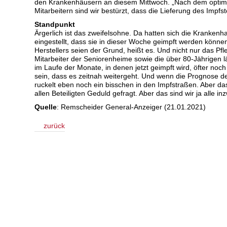
den Krankenhäusern an diesem Mittwoch. „Nach dem optimis
Mitarbeitern sind wir bestürzt, dass die Lieferung des Impf
Standpunkt
Ärgerlich ist das zweifelsohne. Da hatten sich die Krankenha
eingestellt, dass sie in dieser Woche geimpft werden können
Herstellers seien der Grund, heißt es. Und nicht nur das P
Mitarbeiter der Seniorenheime sowie die über 80-Jährigen lä
im Laufe der Monate, in denen jetzt geimpft wird, öfter no
sein, dass es zeitnah weitergeht. Und wenn die Prognose de
ruckelt eben noch ein bisschen in den Impfstraßen. Aber das 
allen Beteiligten Geduld gefragt. Aber das sind wir ja alle 
Quelle
: Remscheider General-Anzeiger (21.01.2021)
zurück