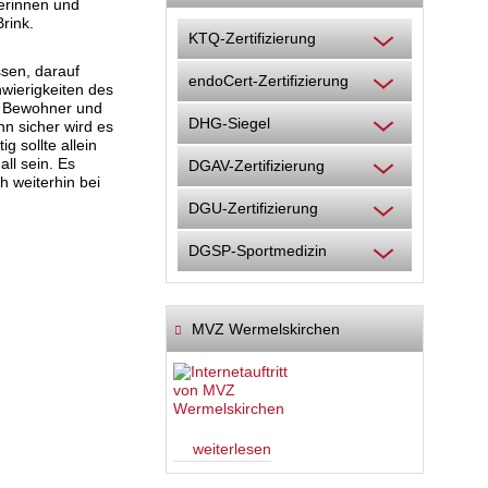
erinnen und
rink.
KTQ-Zertifizierung
ssen, darauf
endoCert-Zertifizierung
hwierigkeiten des
ie Bewohner und
DHG-Siegel
nn sicher wird es
 sollte allein
ll sein. Es
DGAV-Zertifizierung
h weiterhin bei
DGU-Zertifizierung
DGSP-Sportmedizin
MVZ Wermelskirchen
weiterlesen