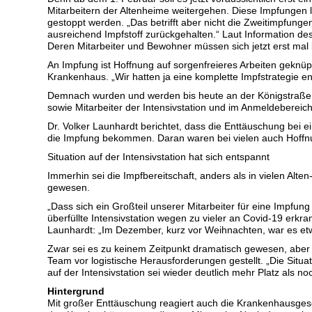
Mitarbeitern der Altenheime weitergehen. Diese Impfunge
gestoppt werden. „Das betrifft aber nicht die Zweitimpfungen
ausreichend Impfstoff zurückgehalten.“ Laut Information des
Deren Mitarbeiter und Bewohner müssen sich jetzt erst mal 
An Impfung ist Hoffnung auf sorgenfreieres Arbeiten geknüp
Krankenhaus. „Wir hatten ja eine komplette Impfstrategie ent
Demnach wurden und werden bis heute an der Königstraße vor
sowie Mitarbeiter der Intensivstation und im Anmeldebereich
Dr. Volker Launhardt berichtet, dass die Enttäuschung bei ei
die Impfung bekommen. Daran waren bei vielen auch Hoffnun
Situation auf der Intensivstation hat sich entspannt
Immerhin sei die Impfbereitschaft, anders als in vielen A
gewesen.
„Dass sich ein Großteil unserer Mitarbeiter für eine Impfung
überfüllte Intensivstation wegen zu vieler an Covid-19 erkr
Launhardt: „Im Dezember, kurz vor Weihnachten, war es et
Zwar sei es zu keinem Zeitpunkt dramatisch gewesen, aber ei
Team vor logistische Herausforderungen gestellt. „Die Situa
auf der Intensivstation sei wieder deutlich mehr Platz als 
Hintergrund
Mit großer Enttäuschung reagiert auch die Krankenhausges