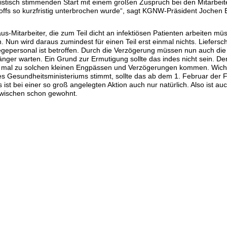
tisch stimmenden Start mit einem großen Zuspruch bei den Mitarbeit
stoffs so kurzfristig unterbrochen wurde“, sagt KGNW-Präsident Jochen B
us-Mitarbeiter, die zum Teil dicht an infektiösen Patienten arbeiten mü
. Nun wird daraus zumindest für einen Teil erst einmal nichts. Liefersc
flegepersonal ist betroffen. Durch die Verzögerung müssen nun auch d
nger warten. Ein Grund zur Ermutigung sollte das indes nicht sein. De
ch mal zu solchen kleinen Engpässen und Verzögerungen kommen. Wichtig
s Gesundheitsministeriums stimmt, sollte das ab dem 1. Februar der Fa
ist bei einer so groß angelegten Aktion auch nur natürlich. Also ist auc
inzwischen schon gewohnt.