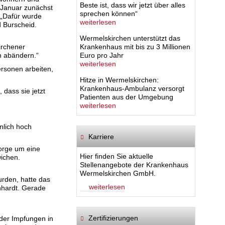
Beste ist, dass wir jetzt über alles
 Januar zunächst
sprechen können“
. „Dafür wurde
weiterlesen
d Burscheid.
Wermelskirchen unterstützt das
irchener
Krankenhaus mit bis zu 3 Millionen
ch abändern.“
Euro pro Jahr
weiterlesen
ersonen arbeiten,
Hitze in Wermelskirchen:
Krankenhaus-Ambulanz versorgt
 dass sie jetzt
Patienten aus der Umgebung
weiterlesen
nlich hoch
Karriere
Sorge um eine
Hier finden Sie aktuelle
wichen.
Stellenangebote der Krankenhaus
Wermelskirchen GmbH.
urden, hatte das
weiterlesen
unhardt. Gerade
Zertifizierungen
der Impfungen in