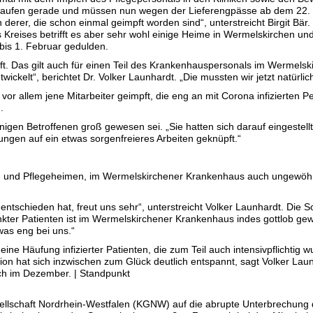
n laufen gerade und müssen nun wegen der Lieferengpässe ab dem 22.
 derer, die schon einmal geimpft worden sind“, unterstreicht Birgit Bär
 Kreises betrifft es aber sehr wohl einige Heime in Wermelskirchen un
bis 1. Februar gedulden.
ft. Das gilt auch für einen Teil des Krankenhauspersonals im Wermelsk
wickelt“, berichtet Dr. Volker Launhardt. „Die mussten wir jetzt natürli
 allem jene Mitarbeiter geimpft, die eng an mit Corona infizierten P
.
nigen Betroffenen groß gewesen sei. „Sie hatten sich darauf eingestellt,
gen auf ein etwas sorgenfreieres Arbeiten geknüpft.“
lten- und Pflegeheimen, im Wermelskirchener Krankenhaus auch ungewöh
 entschieden hat, freut uns sehr“, unterstreicht Volker Launhardt. Die 
ankter Patienten ist im Wermelskirchener Krankenhaus indes gottlob ge
was eng bei uns.“
ne Häufung infizierter Patienten, die zum Teil auch intensivpflichtig w
tion hat sich inzwischen zum Glück deutlich entspannt, sagt Volker La
noch im Dezember. | Standpunkt
ellschaft Nordrhein-Westfalen (KGNW) auf die abrupte Unterbrechung 