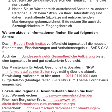
Betreten Sie den Anmeldebereich der Notfallaufnahme bitte
nur einzeln.
Halten Sie im Wartebereich ausreichend Abstand zu anderen
Personen, auch beim Sitzen. Zu Ihrer Unterstützung sind
daher freizuhaltende Sitzplätze mit entsprechenden
Markierungen gekennzeichnet. Bitte nutzen Sie auch die
Sitzmöglichkeiten im Eingangsbereich.
Weitere aktuelle Informationen finden Sie auf folgenden
Seiten:
Das
Robert-Koch-Institut
veröffentlicht tagesaktuell die neuesten
Erkenntnisse, Einschätzungen und Verhaltensregeln zu SARS-CoV-
2.
Auch die
Bundeszentralefür Gesundheitliche Aufklärung
bietet
eine tagesaktuelle und gut strukturierte Übersicht.
Das Ministerium für Arbeit, Gesundheit & Soziales in NRW
informiert auf seinen Seiten
regelmäßig über die aktuelle
Entwicklung. Außerdem ist hier unter
0211 91191001
das
Bürgertelefon (Montag-Freitag, 8-18 Uhr) zum Thema Coronavirus
eingerichtet.
Lokale und regionale Besonderheiten finden Sie hier:
Stadt Wermelskirchen
https://www.wermelskirchen.de/
Rheinisch-Bergischer Kreis:
https://www.rbk-
direkt.de/informationen-zum-coronavirus.aspx
Remscheid:
https://remscheid.de/pressearchiv/meldungen-