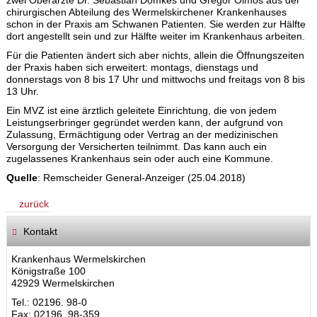
zwei Oberärzte Dr. Sebastian Dömkes und Gregor Olmos aus der
chirurgischen Abteilung des Wermelskirchener Krankenhauses
schon in der Praxis am Schwanen Patienten. Sie werden zur Hälfte
dort angestellt sein und zur Hälfte weiter im Krankenhaus arbeiten.
Für die Patienten ändert sich aber nichts, allein die Öffnungszeiten
der Praxis haben sich erweitert: montags, dienstags und
donnerstags von 8 bis 17 Uhr und mittwochs und freitags von 8 bis
13 Uhr.
Ein MVZ ist eine ärztlich geleitete Einrichtung, die von jedem
Leistungserbringer gegründet werden kann, der aufgrund von
Zulassung, Ermächtigung oder Vertrag an der medizinischen
Versorgung der Versicherten teilnimmt. Das kann auch ein
zugelassenes Krankenhaus sein oder auch eine Kommune.
Quelle
: Remscheider General-Anzeiger (25.04.2018)
zurück
Kontakt
Krankenhaus Wermelskirchen
Königstraße 100
42929 Wermelskirchen
Tel.: 02196. 98-0
Fax: 02196. 98-359