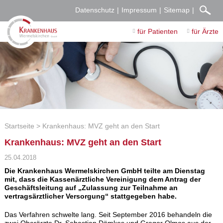
Datenschutz
Impressum
Sitemap
für Patienten
für Ärzte
Startseite
Krankenhaus: MVZ geht an den Start
Krankenhaus: MVZ geht an den Start
25.04.2018
Die Krankenhaus Wermelskirchen GmbH teilte am Dienstag
mit, dass die Kassenärztliche Vereinigung dem Antrag der
Geschäftsleitung auf „Zulassung zur Teilnahme an
vertragsärztlicher Versorgung“ stattgegeben habe.
Das Verfahren schwelte lang. Seit September 2016 behandeln die