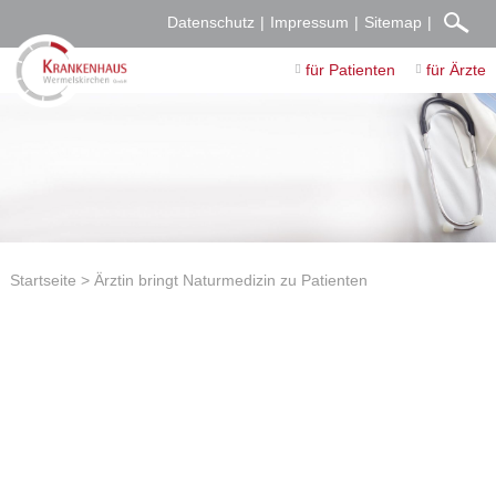
Datenschutz
Impressum
Sitemap
für Patienten
für Ärzte
Startseite
Ärztin bringt Naturmedizin zu Patienten
Ärztin bringt Naturmedizin zu Patienten
18.01.2018
Dr. Khalid El Khalfaoui, Dr. Özgür Cesur und Dr. Volker
Launhardt stellen das neue Konzept mit Naturheilverfahren
vor.
Ein Lavendelkissen für erholsameren Schlaf, Leberwickel zur
Verbesserung der Lebergesundheit, Bienenwachs gegen