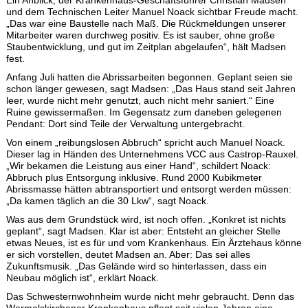
Ein Anblick, der Krankenhaus-Geschäftsführer Christian Madsen
und dem Technischen Leiter Manuel Noack sichtbar Freude macht.
„Das war eine Baustelle nach Maß. Die Rückmeldungen unserer
Mitarbeiter waren durchweg positiv. Es ist sauber, ohne große
Staubentwicklung, und gut im Zeitplan abgelaufen“, hält Madsen
fest.
Anfang Juli hatten die Abrissarbeiten begonnen. Geplant seien sie
schon länger gewesen, sagt Madsen: „Das Haus stand seit Jahren
leer, wurde nicht mehr genutzt, auch nicht mehr saniert.“ Eine
Ruine gewissermaßen. Im Gegensatz zum daneben gelegenen
Pendant: Dort sind Teile der Verwaltung untergebracht.
Von einem „reibungslosen Abbruch“ spricht auch Manuel Noack.
Dieser lag in Händen des Unternehmens VCC aus Castrop-Rauxel.
„Wir bekamen die Leistung aus einer Hand“, schildert Noack:
Abbruch plus Entsorgung inklusive. Rund 2000 Kubikmeter
Abrissmasse hätten abtransportiert und entsorgt werden müssen:
„Da kamen täglich an die 30 Lkw“, sagt Noack.
Was aus dem Grundstück wird, ist noch offen. „Konkret ist nichts
geplant“, sagt Madsen. Klar ist aber: Entsteht an gleicher Stelle
etwas Neues, ist es für und vom Krankenhaus. Ein Ärztehaus könne
er sich vorstellen, deutet Madsen an. Aber: Das sei alles
Zukunftsmusik. „Das Gelände wird so hinterlassen, dass ein
Neubau möglich ist“, erklärt Noack.
Das Schwesternwohnheim wurde nicht mehr gebraucht. Denn das