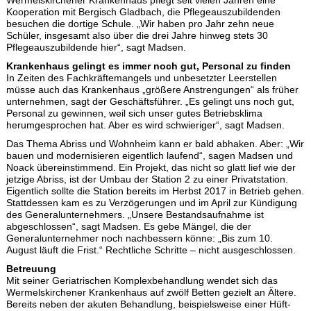
Wermelskirchener Krankenhaus pflegt seit vielen Jahren eine
Kooperation mit Bergisch Gladbach, die Pflegeauszubildenden
besuchen die dortige Schule. „Wir haben pro Jahr zehn neue
Schüler, insgesamt also über die drei Jahre hinweg stets 30
Pflegeauszubildende hier“, sagt Madsen.
Krankenhaus gelingt es immer noch gut, Personal zu finden
In Zeiten des Fachkräftemangels und unbesetzter Leerstellen
müsse auch das Krankenhaus „größere Anstrengungen“ als früher
unternehmen, sagt der Geschäftsführer. „Es gelingt uns noch gut,
Personal zu gewinnen, weil sich unser gutes Betriebsklima
herumgesprochen hat. Aber es wird schwieriger“, sagt Madsen.
Das Thema Abriss und Wohnheim kann er bald abhaken. Aber: „Wir
bauen und modernisieren eigentlich laufend“, sagen Madsen und
Noack übereinstimmend. Ein Projekt, das nicht so glatt lief wie der
jetzige Abriss, ist der Umbau der Station 2 zu einer Privatstation.
Eigentlich sollte die Station bereits im Herbst 2017 in Betrieb gehen.
Stattdessen kam es zu Verzögerungen und im April zur Kündigung
des Generalunternehmers. „Unsere Bestandsaufnahme ist
abgeschlossen“, sagt Madsen. Es gebe Mängel, die der
Generalunternehmer noch nachbessern könne: „Bis zum 10.
August läuft die Frist.“ Rechtliche Schritte – nicht ausgeschlossen.
Betreuung
Mit seiner Geriatrischen Komplexbehandlung wendet sich das
Wermelskirchener Krankenhaus auf zwölf Betten gezielt an Ältere.
Bereits neben der akuten Behandlung, beispielsweise einer Hüft-