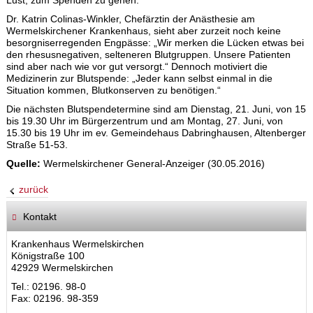
Lust, zum Spenden zu gehen.“
Dr. Katrin Colinas-Winkler, Chefärztin der Anästhesie am
Wermelskirchener Krankenhaus, sieht aber zurzeit noch keine
besorgniserregenden Engpässe: „Wir merken die Lücken etwas bei
den rhesusnegativen, selteneren Blutgruppen. Unsere Patienten
sind aber nach wie vor gut versorgt.“ Dennoch motiviert die
Medizinerin zur Blutspende: „Jeder kann selbst einmal in die
Situation kommen, Blutkonserven zu benötigen.“
Die nächsten Blutspendetermine sind am Dienstag, 21. Juni, von 15
bis 19.30 Uhr im Bürgerzentrum und am Montag, 27. Juni, von
15.30 bis 19 Uhr im ev. Gemeindehaus Dabringhausen, Altenberger
Straße 51-53.
Quelle:
Wermelskirchener General-Anzeiger (30.05.2016)
zurück
Kontakt
Krankenhaus Wermelskirchen
Königstraße 100
42929 Wermelskirchen
Tel.: 02196. 98-0
Fax: 02196. 98-359