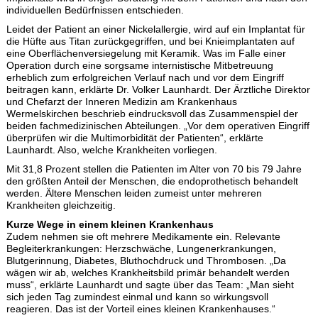
individuellen Bedürfnissen entschieden.
Leidet der Patient an einer Nickelallergie, wird auf ein Implantat für
die Hüfte aus Titan zurückgegriffen, und bei Knieimplantaten auf
eine Oberflächenversiegelung mit Keramik. Was im Falle einer
Operation durch eine sorgsame internistische Mitbetreuung
erheblich zum erfolgreichen Verlauf nach und vor dem Eingriff
beitragen kann, erklärte Dr. Volker Launhardt. Der Ärztliche Direktor
und Chefarzt der Inneren Medizin am Krankenhaus
Wermelskirchen beschrieb eindrucksvoll das Zusammenspiel der
beiden fachmedizinischen Abteilungen. „Vor dem operativen Eingriff
überprüfen wir die Multimorbidität der Patienten“, erklärte
Launhardt. Also, welche Krankheiten vorliegen.
Mit 31,8 Prozent stellen die Patienten im Alter von 70 bis 79 Jahre
den größten Anteil der Menschen, die endoprothetisch behandelt
werden. Ältere Menschen leiden zumeist unter mehreren
Krankheiten gleichzeitig.
Kurze Wege in einem kleinen Krankenhaus
Zudem nehmen sie oft mehrere Medikamente ein. Relevante
Begleiterkrankungen: Herzschwäche, Lungenerkrankungen,
Blutgerinnung, Diabetes, Bluthochdruck und Thrombosen. „Da
wägen wir ab, welches Krankheitsbild primär behandelt werden
muss“, erklärte Launhardt und sagte über das Team: „Man sieht
sich jeden Tag zumindest einmal und kann so wirkungsvoll
reagieren. Das ist der Vorteil eines kleinen Krankenhauses.“