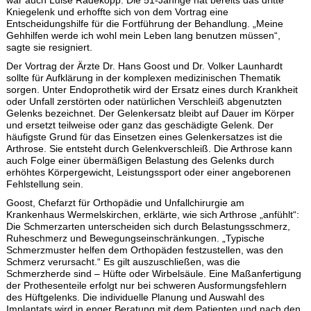
war auch Luise Radekopp. Die 51-Jährige hat bereits das dritte
Kniegelenk und erhoffte sich von dem Vortrag eine
Entscheidungshilfe für die Fortführung der Behandlung. „Meine
Gehhilfen werde ich wohl mein Leben lang benutzen müssen“,
sagte sie resigniert.
Der Vortrag der Ärzte Dr. Hans Goost und Dr. Volker Launhardt
sollte für Aufklärung in der komplexen medizinischen Thematik
sorgen. Unter Endoprothetik wird der Ersatz eines durch Krankheit
oder Unfall zerstörten oder natürlichen Verschleiß abgenutzten
Gelenks bezeichnet. Der Gelenkersatz bleibt auf Dauer im Körper
und ersetzt teilweise oder ganz das geschädigte Gelenk. Der
häufigste Grund für das Einsetzen eines Gelenkersatzes ist die
Arthrose. Sie entsteht durch Gelenkverschleiß. Die Arthrose kann
auch Folge einer übermäßigen Belastung des Gelenks durch
erhöhtes Körpergewicht, Leistungssport oder einer angeborenen
Fehlstellung sein.
Goost, Chefarzt für Orthopädie und Unfallchirurgie am
Krankenhaus Wermelskirchen, erklärte, wie sich Arthrose „anfühlt“:
Die Schmerzarten unterscheiden sich durch Belastungsschmerz,
Ruheschmerz und Bewegungseinschränkungen. „Typische
Schmerzmuster helfen dem Orthopäden festzustellen, was den
Schmerz verursacht.“ Es gilt auszuschließen, was die
Schmerzherde sind – Hüfte oder Wirbelsäule. Eine Maßanfertigung
der Prothesenteile erfolgt nur bei schweren Ausformungsfehlern
des Hüftgelenks. Die individuelle Planung und Auswahl des
Implantats wird in enger Beratung mit dem Patienten und nach den