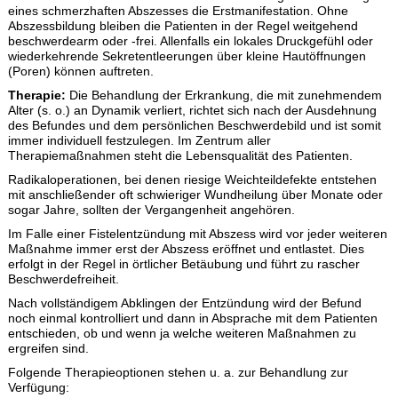
eines schmerzhaften Abszesses die Erstmanifestation. Ohne
Abszessbildung bleiben die Patienten in der Regel weitgehend
beschwerdearm oder -frei. Allenfalls ein lokales Druckgefühl oder
wiederkehrende Sekretentleerungen über kleine Hautöffnungen
(Poren) können auftreten.
Therapie:
Die Behandlung der Erkrankung, die mit zunehmendem
Alter (s. o.) an Dynamik verliert, richtet sich nach der Ausdehnung
des Befundes und dem persönlichen Beschwerdebild und ist somit
immer individuell festzulegen. Im Zentrum aller
Therapiemaßnahmen steht die Lebensqualität des Patienten.
Radikaloperationen, bei denen riesige Weichteildefekte entstehen
mit anschließender oft schwieriger Wundheilung über Monate oder
sogar Jahre, sollten der Vergangenheit angehören.
Im Falle einer Fistelentzündung mit Abszess wird vor jeder weiteren
Maßnahme immer erst der Abszess eröffnet und entlastet. Dies
erfolgt in der Regel in örtlicher Betäubung und führt zu rascher
Beschwerdefreiheit.
Nach vollständigem Abklingen der Entzündung wird der Befund
noch einmal kontrolliert und dann in Absprache mit dem Patienten
entschieden, ob und wenn ja welche weiteren Maßnahmen zu
ergreifen sind.
Folgende Therapieoptionen stehen u. a. zur Behandlung zur
Verfügung: