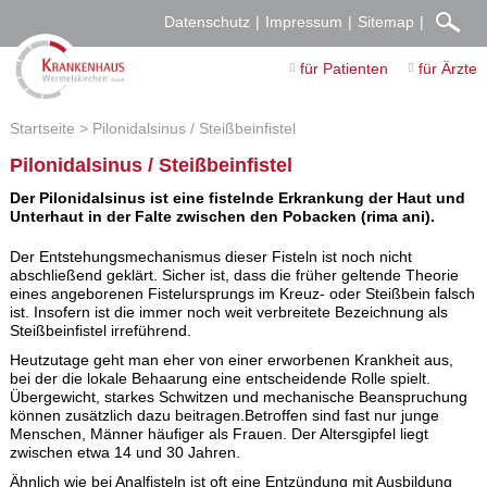
Datenschutz
Impressum
Sitemap
für Patienten
für Ärzte
Startseite
Pilonidalsinus / Steißbeinfistel
Pilonidalsinus / Steißbeinfistel
Der Pilonidalsinus ist eine fistelnde Erkrankung der Haut und
Unterhaut in der Falte zwischen den Pobacken (rima ani).
Der Entstehungsmechanismus dieser Fisteln ist noch nicht
abschließend geklärt. Sicher ist, dass die früher geltende Theorie
eines angeborenen Fistelursprungs im Kreuz- oder Steißbein falsch
ist. Insofern ist die immer noch weit verbreitete Bezeichnung als
Steißbeinfistel irreführend.
Heutzutage geht man eher von einer erworbenen Krankheit aus,
bei der die lokale Behaarung eine entscheidende Rolle spielt.
Übergewicht, starkes Schwitzen und mechanische Beanspruchung
können zusätzlich dazu beitragen.Betroffen sind fast nur junge
Menschen, Männer häufiger als Frauen. Der Altersgipfel liegt
zwischen etwa 14 und 30 Jahren.
Ähnlich wie bei Analfisteln ist oft eine Entzündung mit Ausbildung