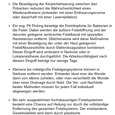
Die Beseitigung der Körperbehaarung zwischen den
Pobacken reduziert die Wahrscheinlichkeit eines
Wiederauftretens (entweder mit einer Enthaarungscreme
oder dauerhaft mit einer Laserepilation).
Ein sog. Pit Picking beseitigt die Eintrittspforte für Bakterien in
die Fistel. Dabei werden die äußere Fistelöffnung und der
darunter gelegene senkrechte Fistelkanal mit speziellen
Hautstanzen entfernt. Üblicherweise wird diese Maßnahme
mit einer Beseitigung der unter der Haut gelegenen
Fistel/Abszesshöhle durch Elektrokoagulation kombiniert.
Dieser Eingriff wird ambulant in Narkose oder in
Lokalanästhesie durchgeführt. Die Arbeitsunfähigkeit nach
diesem Eingriff beträgt nur wenige Tage.
Kleinere bis mittelgroße Fistelgangsysteme können in
Narkose entfernt werden. Entweder lässt man die Wunde
dann von alleine zuheilen, oder man verschließt die Wunde
über einer Drainage durch Naht. Die Vor- und Nachteile
beider Methoden müssen für jeden Fall individuell
abgewogen werden.
Bei sehr ausgedehnten fuchsbauartigen Fistelsystemen
besteht eine Chance auf Heilung nur durch die vollständige
Entfernung des gesamten Fistelsystems. Der entstandene
Gewebsdefekt wird dann durch plastische