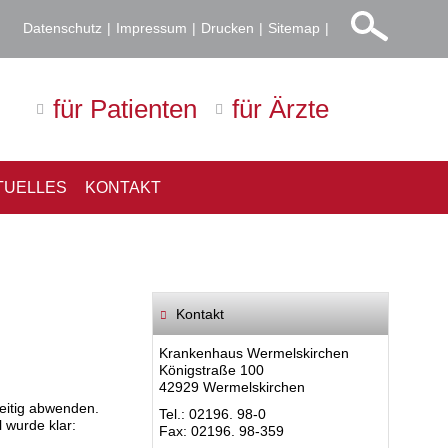
Datenschutz
Impressum
Drucken
Sitemap
für Patienten
für Ärzte
TUELLES
KONTAKT
Kontakt
Krankenhaus Wermelskirchen
Königstraße 100
42929 Wermelskirchen
eitig abwenden.
Tel.: 02196. 98-0
 wurde klar:
Fax: 02196. 98-359