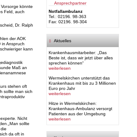
Ansprechpartner
e Vorsorge könnte
Notfallambulanz
s Feld, auch
Tel.: 02196. 98-363
Fax: 02196. 98-304
scheid, Dr. Ralph
ahlen der AOK
Aktuelles
0 in Anspruch
schwieriger kann
Krankenhausmitarbeiter: „Das
Beste ist, dass wir jetzt über alles
gediagnostik
sprechen können“
gesunde Maß an
weiterlesen
milienanamnese
Wermelskirchen unterstützt das
Krankenhaus mit bis zu 3 Millionen
urs stehen oft
Euro pro Jahr
 sollte man sich
weiterlesen
ntraproduktiv
Hitze in Wermelskirchen:
Krankenhaus-Ambulanz versorgt
Patienten aus der Umgebung
experte. Nicht
weiterlesen
den.„Man sollte
 die
ch da oft in