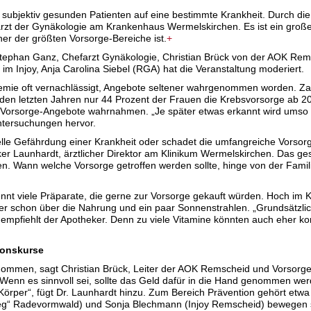
 subjektiv gesunden Patienten auf eine bestimmte Krankheit. Durch di
arzt der Gynäkologie am Krankenhaus Wermelskirchen. Es ist ein große
r der größten Vorsorge-Bereiche ist.
+
), Stephan Ganz, Chefarzt Gynäkologie, Christian Brück von der AOK Rem
m Injoy, Anja Carolina Siebel (RGA) hat die Veranstaltung moderiert.
demie oft vernachlässigt, Angebote seltener wahrgenommen worden. Z
 den letzten Jahren nur 44 Prozent der Frauen die Krebsvorsorge ab 2
Vorsorge-Angebote wahrnahmen. „Je später etwas erkannt wird umso 
Untersuchungen hervor.
eelle Gefährdung einer Krankheit oder schadet die umfangreiche Vorsor
ker Launhardt, ärztlicher Direktor am Klinikum Wermelskirchen. Das 
üren. Wann welche Vorsorge getroffen werden sollte, hinge von der Fa
t viele Präparate, die gerne zur Vorsorge gekauft würden. Hoch im K
schon über die Nahrung und ein paar Sonnenstrahlen. „Grundsätzlich
 empfiehlt der Apotheker. Denn zu viele Vitamine könnten auch eher ko
ionskurse
mmen, sagt Christian Brück, Leiter der AOK Remscheid und Vorsorge
enn es sinnvoll sei, sollte das Geld dafür in die Hand genommen wer
n Körper“, fügt Dr. Launhardt hinzu. Zum Bereich Prävention gehört etwa
eg“ Radevormwald) und Sonja Blechmann (Injoy Remscheid) bewegen si