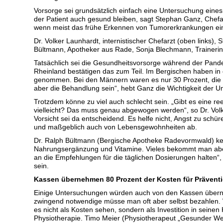
Vorsorge sei grundsätzlich einfach eine Untersuchung eines
der Patient auch gesund bleiben, sagt Stephan Ganz, Chef
wenn meist das frühe Erkennen von Tumorerkrankungen eine
Dr. Volker Launhardt, internistischer Chefarzt (oben links
Bültmann, Apotheker aus Rade, Sonja Blechmann, Trainerin i
Tatsächlich sei die Gesundheitsvorsorge während der Pan
Rheinland bestätigen das zum Teil. Im Bergischen haben in
genommen. Bei den Männern waren es nur 30 Prozent, die 
aber die Behandlung sein“, hebt Ganz die Wichtigkeit der 
Trotzdem könne zu viel auch schlecht sein. „Gibt es eine r
vielleicht? Das muss genau abgewogen werden“, so Dr. Vol
Vorsicht sei da entscheidend. Es helfe nicht, Angst zu sch
und maßgeblich auch von Lebensgewohnheiten ab.
Dr. Ralph Bültmann (Bergische Apotheke Radevormwald) kenn
Nahrungsergänzung und Vitamine. Vieles bekommt man aber 
an die Empfehlungen für die täglichen Dosierungen halten“,
sein.
Kassen übernehmen 80 Prozent der Kosten für Prävent
Einige Untersuchungen würden auch von den Kassen überno
zwingend notwendige müsse man oft aber selbst bezahlen. W
es nicht als Kosten sehen, sondern als Investition in seine
Physiotherapie. Timo Meier (Physiotherapeut „Gesunder W