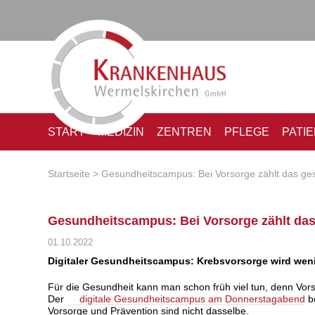
START
MEDIZIN
ZENTREN
PFLEGE
PATI
Startseite
Gesundheitscampus: Bei Vorsorge zählt das g
Gesundheitscampus: Bei Vorsorge zählt da
01.10.2022
Digitaler Gesundheitscampus: Krebsvorsorge wird we
Für die Gesundheit kann man schon früh viel tun, denn Vo
Der
digitale Gesundheitscampus am Donnerstagabend
be
Vorsorge und Prävention sind nicht dasselbe.