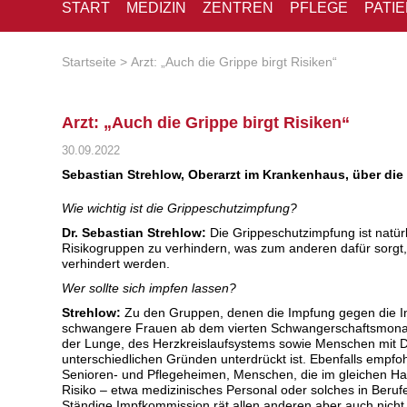
START
MEDIZIN
ZENTREN
PFLEGE
PATI
Startseite
Arzt: „Auch die Grippe birgt Risiken“
Arzt: „Auch die Grippe birgt Risiken“
30.09.2022
Sebastian Strehlow, Oberarzt im Krankenhaus, über die
Wie wichtig ist die Grippeschutzimpfung?
Dr. Sebastian Strehlow:
Die Grippeschutzimpfung ist natürl
Risikogruppen zu verhindern, was zum anderen dafür sorgt
verhindert werden.
Wer sollte sich impfen lassen?
Strehlow:
Zu den Gruppen, denen die Impfung gegen die In
schwangere Frauen ab dem vierten Schwangerschaftsmonat.
der Lunge, des Herzkreislaufsystems sowie Menschen mit 
unterschiedlichen Gründen unterdrückt ist. Ebenfalls emp
Senioren- und Pflegeheimen, Menschen, die im gleichen Hau
Risiko – etwa medizinisches Personal oder solches in Beru
Ständige Impfkommission rät allen anderen aber auch nicht