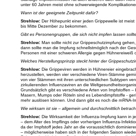
unter 60 Jahren meist ohne schwerwiegende Komplikatione
Wann ist der geeignete Zeitpunkt dafür?
Strehlow:
Der Höhepunkt einer jeden Grippewelle ist meist
bis Mitte Dezember zu bekommen.
Gibt es Personengruppen, die sich nicht impfen lassen sollt
Strehlow:
Man sollte nicht zur Grippeschutzimpfung gehen, 
dann sollte man die Impfung schnellstmöglich nach der Ges
Personen mit einer schweren Allergie gegen Hühnereiweiß o
Welches Herstellungsprinzip steckt hinter der Grippeschutz
Strehlow:
Die Grippeviren werden in Hühnereier eingebracht
herzustellen, werden vier verschiedene Viren-Stämme gemis
von vier Stämmen mit ihren unterschiedlichen Subtypen veru
zirkulierenden Influenzaviren an die Weltgesundheitsorgani
Grundsätzlich gibt es verschiedene Arten von Impfstoffen –
Masern, Mumps oder Röteln sind es Lebendimpfstoffe - ge
mehr auslösen können. Und dann gibt es noch die mRNA-Imp
Wie wirksam ist sie – allgemein und durchschnittlich betrach
Strehlow:
Die Wirksamkeit der Influenza-Impfung kann in j
– dem Alter des Impflings oder vorherigen Influenza-Infekti
da der Impfstoff jedes Jahr an die voraussichtlich dominie
– möglicherweise haben sich in der folgenden Saison wiede