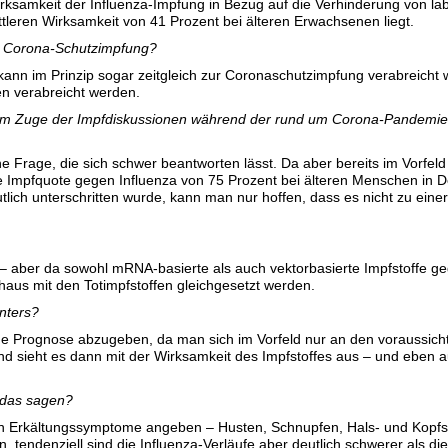
rksamkeit der Influenza-Impfung in Bezug auf die Verhinderung von lab
ttleren Wirksamkeit von 41 Prozent bei älteren Erwachsenen liegt.
er Corona-Schutzimpfung?
kann im Prinzip sogar zeitgleich zur Coronaschutzimpfung verabreicht 
en verabreicht werden.
g im Zuge der Impfdiskussionen während der rund um Corona-Pandemi
che Frage, die sich schwer beantworten lässt. Da aber bereits im Vorfel
Impfquote gegen Influenza von 75 Prozent bei älteren Menschen in D
tlich unterschritten wurde, kann man nur hoffen, dass es nicht zu eine
ch – aber da sowohl mRNA-basierte als auch vektorbasierte Impfstoffe g
haus mit den Totimpfstoffen gleichgesetzt werden.
nters?
tige Prognose abzugeben, da man sich im Vorfeld nur an den voraussicht
 sieht es dann mit der Wirksamkeit des Impfstoffes aus – und eben a
 das sagen?
ten Erkältungssymptome angeben – Husten, Schnupfen, Hals- und Kop
tendenziell sind die Influenza-Verläufe aber deutlich schwerer als die