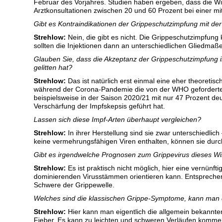
Februar des Vorjahres. Studien haben ergeben, dass die Wi
Arztkonsultationen zwischen 20 und 60 Prozent bei einer mi
Gibt es Kontraindikationen der Grippeschutzimpfung mit d
Strehlow:
Nein, die gibt es nicht. Die Grippeschutzimpfung 
sollten die Injektionen dann an unterschiedlichen Gliedmaß
Glauben Sie, dass die Akzeptanz der Grippeschutzimpfun
gelitten hat?
Strehlow:
Das ist natürlich erst einmal eine eher theoretis
während der Corona-Pandemie die von der WHO geforderte 
beispielsweise in der Saison 2020/21 mit nur 47 Prozent deu
Verschärfung der Impfskepsis geführt hat.
Lassen sich diese Impf-Arten überhaupt vergleichen?
Strehlow:
In ihrer Herstellung sind sie zwar unterschiedli
keine vermehrungsfähigen Viren enthalten, können sie durc
Gibt es irgendwelche Prognosen zum Grippevirus dieses Wi
Strehlow:
Es ist praktisch nicht möglich, hier eine vernünf
dominierenden Virusstämmen orientieren kann. Entsprechend
Schwere der Grippewelle.
Welches sind die klassischen Grippe-Symptome, kann man
Strehlow:
Hier kann man eigentlich die allgemein bekann
Fieber. Es kann zu leichten und schweren Verläufen kommen, 