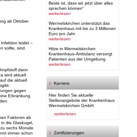
Beste ist, dass wir jetzt über alles
sprechen können“
weiterlesen
fung ab Oktober
Wermelskirchen unterstützt das
Krankenhaus mit bis zu 3 Millionen
Euro pro Jahr
weiterlesen
nfektion leidet –
 sollte, sind
Hitze in Wermelskirchen:
Krankenhaus-Ambulanz versorgt
Patienten aus der Umgebung
weiterlesen
 Impfstoff dann
 wird aktuell
uf die aktuell
Karriere
gibt.
mpfungen gegen
Hier finden Sie aktuelle
eine Erkrankung
Stellenangebote der Krankenhaus
rden.
Wermelskirchen GmbH.
weiterlesen
enen Faktoren ab
 in die Glaskugel,
s zu sechs Monate
Zertifizierungen
ginnt immer schon