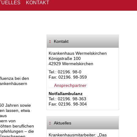
TUELLES
KONTAKT
Kontakt
Krankenhaus Wermelskirchen
Königstraße 100
42929 Wermelskirchen
Tel.: 02196. 98-0
Fax: 02196. 98-359
fluenza bei den
Krankenhäusern
Ansprechpartner
Notfallambulanz
Tel.: 02196. 98-363
Fax: 02196. 98-304
60 Jahren sowie
en lassen, etwa
 aus
nern von
Aktuelles
öhten beruflichen
mpfehlungen – die
Krankenhausmitarbeiter: „Das
r Erwachsenen