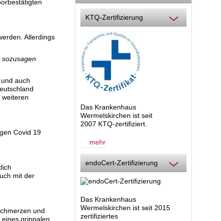
orbestätigten
KTQ-Zertifizierung
werden. Allerdings
e sozusagen
d und auch
eutschland
r weiteren
Das Krankenhaus
Wermelskirchen ist seit
2007 KTQ-zertifiziert.
egen Covid 19
mehr
endoCert-Zertifizierung
lich
uch mit der
Das Krankenhaus
Wermelskirchen ist seit 2015
fschmerzen und
zertifiziertes
 eines grippalen