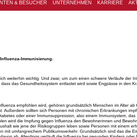
ENTEN & BESUCHER
UNTERNEHMEN
KARRIERE
AK
 Influenza-Immunisierung.
ich weiterhin wichtig. Und zwar, um zum einen schwere Verläufe der In
, dass das Gesundheitssystem entlastet wird sowie Engpässe in den 
fluenza empfohlen wird, gehören grundsätzlich Menschen im Alter ab 
 Außerdem sollten sich Personen mit chronischen Erkrankungen impf
Diabetes oder einer Immunsuppression, also einem Immunsystem, das
fohlen wird die Impfung gegen Influenza den Bewohnerinnen und Bewoh
shalt wie jene der Risikogruppen leben sowie Personen mit einem erh
fen mit umfangreichem Publikumsverkehr. Grundsätzlich sind das die E
 davon ab. Allerdings verläuft die Influenza bei gesunden Kindern ode