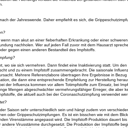
n.
 nach der Jahreswende. Daher empfiehlt es sich, die Grippeschutzimp
en?
wenn man akut an einer fieberhaften Erkrankung oder einer schweren I
undung nachholen. Wer auf jeden Fall zuvor mit dem Hausarzt sprechen
der gegen einen anderen Bestandteil des Impfstoffs.
impfung?
, wo sie sich vermehren. Dann findet eine Inaktivierung statt. Um den
cht und zu einem Impfstoff zusammengebracht. Die saisonale Influenza
rsacht. Mehrere Referenzlabore übertragen ihre Ergebnisse in Bezug a
sation, die dann eine entsprechende Empfehlung zur Herstellung heraus
 bei der Influenza kommen vor allem Totimpfstoffe zum Einsatz, bei I
ringe Mengen abgeschwächter vermehrungsfähiger Erreger, die aber k
fstoffe, die aktuell auch bei der Coronaschutzimpfung verwendet we
tet?
eder Saison sehr unterschiedlich sein und hängt zudem von verschied
onen oder Grippeschutzimpfungen. Es ist ein bisschen wie mit dem Blick
renden Virenstämme angepasst wird. Die Impfstoff-Produktion dauert bi
r andere Virusstämme durchgesetzt. Die Produktion der Impfstoffe be