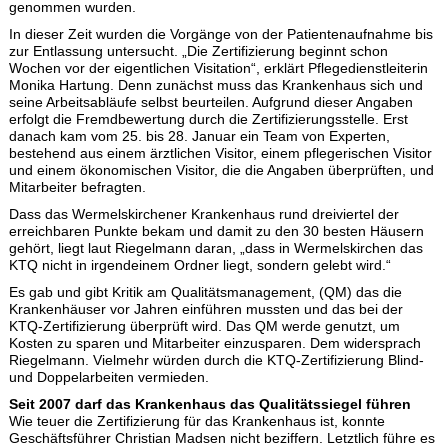
genommen wurden.
In dieser Zeit wurden die Vorgänge von der Patientenaufnahme bis
zur Entlassung untersucht. „Die Zertifizierung beginnt schon
Wochen vor der eigentlichen Visitation“, erklärt Pflegedienstleiterin
Monika Hartung. Denn zunächst muss das Krankenhaus sich und
seine Arbeitsabläufe selbst beurteilen. Aufgrund dieser Angaben
erfolgt die Fremdbewertung durch die Zertifizierungsstelle. Erst
danach kam vom 25. bis 28. Januar ein Team von Experten,
bestehend aus einem ärztlichen Visitor, einem pflegerischen Visitor
und einem ökonomischen Visitor, die die Angaben überprüften, und
Mitarbeiter befragten.
Dass das Wermelskirchener Krankenhaus rund dreiviertel der
erreichbaren Punkte bekam und damit zu den 30 besten Häusern
gehört, liegt laut Riegelmann daran, „dass in Wermelskirchen das
KTQ nicht in irgendeinem Ordner liegt, sondern gelebt wird.“
Es gab und gibt Kritik am Qualitätsmanagement, (QM) das die
Krankenhäuser vor Jahren einführen mussten und das bei der
KTQ-Zertifizierung überprüft wird. Das QM werde genutzt, um
Kosten zu sparen und Mitarbeiter einzusparen. Dem widersprach
Riegelmann. Vielmehr würden durch die KTQ-Zertifizierung Blind-
und Doppelarbeiten vermieden.
Seit 2007 darf das Krankenhaus das Qualitätssiegel führen
Wie teuer die Zertifizierung für das Krankenhaus ist, konnte
Geschäftsführer Christian Madsen nicht beziffern. Letztlich führe es