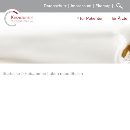
Datenschutz
Impressum
Sitemap
für Patienten
für Ärzte
Startseite
Hebammen haben neue Stellen
Hebammen haben neue Stellen
14.04.2016
Für Grit Adler und Nadine Fischbach beginnt eine neue Zeit
als Hebamme. Wermelskirchen ist Geschichte. Die Räume an
der Königstraße stehen zurzeit noch leer. Seit es Kreißsaal und
Geburtsstation im Krankenhaus nicht mehr gibt, sind die
Türen verschlossen. Das wird aber nicht lange so bleiben.