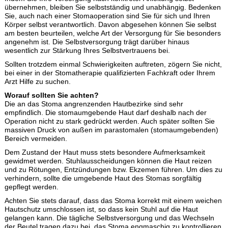
übernehmen, bleiben Sie selbstständig und unabhängig. Bedenken
Sie, auch nach einer Stomaoperation sind Sie für sich und Ihren
Körper selbst verantwortlich. Davon abgesehen können Sie selbst
am besten beurteilen, welche Art der Versorgung für Sie besonders
angenehm ist. Die Selbstversorgung trägt darüber hinaus
wesentlich zur Stärkung Ihres Selbstvertrauens bei.
Sollten trotzdem einmal Schwierigkeiten auftreten, zögern Sie nicht,
bei einer in der Stomatherapie qualifizierten Fachkraft oder Ihrem
Arzt Hilfe zu suchen.
Worauf sollten Sie achten?
Die an das Stoma angrenzenden Hautbezirke sind sehr
empfindlich. Die stomaumgebende Haut darf deshalb nach der
Operation nicht zu stark gedrückt werden. Auch später sollten Sie
massiven Druck von außen im parastomalen (stomaumgebenden)
Bereich vermeiden.
Dem Zustand der Haut muss stets besondere Aufmerksamkeit
gewidmet werden. Stuhlausscheidungen können die Haut reizen
und zu Rötungen, Entzündungen bzw. Ekzemen führen. Um dies zu
verhindern, sollte die umgebende Haut des Stomas sorgfältig
gepflegt werden.
Achten Sie stets darauf, dass das Stoma korrekt mit einem weichen
Hautschutz umschlossen ist, so dass kein Stuhl auf die Haut
gelangen kann. Die tägliche Selbstversorgung und das Wechseln
der Beutel tragen dazu bei, das Stoma engmaschig zu kontrollieren.