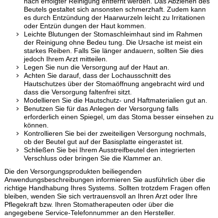
nach erfolgter Reinigung entfernt werden. Das Abziehen des
Beutels gestaltet sich ansonsten schmerzhaft. Zudem kann
es durch Entzündung der Haarwurzeln leicht zu Irritationen
oder Entzün dungen der Haut kommen.
Leichte Blutungen der Stomaschleimhaut sind im Rahmen
der Reinigung ohne Bedeu tung. Die Ursache ist meist ein
starkes Reiben. Falls Sie länger andauern, sollten Sie dies
jedoch Ihrem Arzt mitteilen.
Legen Sie nun die Versorgung auf der Haut an.
Achten Sie darauf, dass der Lochausschnitt des
Hautschutzes über der Stomaöffnung angebracht wird und
dass die Versorgung faltenfrei sitzt.
Modellieren Sie die Hautschutz- und Haftmaterialien gut an.
Benutzen Sie für das Anlegen der Versorgung falls
erforderlich einen Spiegel, um das Stoma besser einsehen zu
können.
Kontrollieren Sie bei der zweiteiligen Versorgung nochmals,
ob der Beutel gut auf der Basisplatte eingerastet ist.
Schließen Sie bei Ihrem Ausstreifbeutel den integrierten
Verschluss oder bringen Sie die Klammer an.
Die den Versorgungsprodukten beiliegenden
Anwendungsbeschreibungen informieren Sie ausführlich über die
richtige Handhabung Ihres Systems. Sollten trotzdem Fragen offen
bleiben, wenden Sie sich vertrauensvoll an Ihren Arzt oder Ihre
Pflegekraft bzw. Ihren Stomatherapeuten oder über die
angegebene Service-Telefonnummer an den Hersteller.