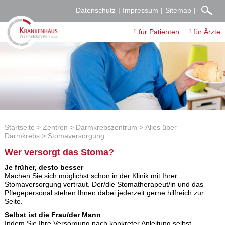
Datenschutz
Impressum
Sitemap
für Patienten
für Ärzte
Startseite
Zentren
Darmkrebszentrum
Alles über
Darmkrebs
Stomaversorgung
Wer versorgt das Stoma?
Je früher, desto besser
Machen Sie sich möglichst schon in der Klinik mit Ihrer
Stomaversorgung vertraut. Der/die Stomatherapeut/in und das
Pflegepersonal stehen Ihnen dabei jederzeit gerne hilfreich zur
Seite.
Selbst ist die Frau/der Mann
Indem Sie Ihre Versorgung nach konkreter Anleitung selbst