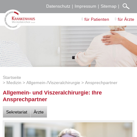
Datenschutz
Impressum
Sitemap
für Patienten
für Ärzte
Startseite
Medizin
Allgemein-/Viszeralchirurgie
Ansprechpartner
Allgemein- und Viszeralchirurgie: Ihre
Ansprechpartner
Sekretariat
Ärzte